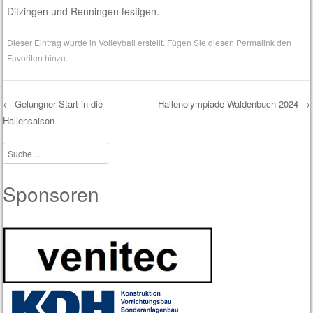
Ditzingen und Renningen festigen.
Dieser Eintrag wurde in
Volleyball
erstellt. Fügen Sie diesen
Permalink
den
Favoriten hinzu.
←
Gelungner Start in die
Hallenolympiade Waldenbuch 2024
→
Hallensaison
Post navigation
Suche
Sponsoren