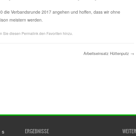
30 die Verbandsrunde 2017 angehen und hoffen, dass wir ohne
aison meistern werden.
en Sie diesen
Permalink
den Favoriten hinzu.
Arbeitseinsatz Hüttenputz
→
ERGEBNISSE
WEITE
S