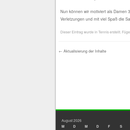
Nun können wir motiviert als Damen 
Verletzungen und mit viel Spaß die S
Dieser Eintrag wurde in
Tennis
erstellt. Füg
←
Aktualisierung der Inhalte
Post navigation
August 2026
M
D
M
D
F
S