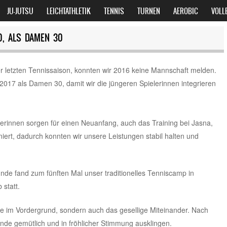
JU-JUTSU
LEICHTATHLETIK
TENNIS
TURNEN
AEROBIC
VOLL
0, ALS DAMEN 30
er letzten Tennissaison, konnten wir 2016 keine Mannschaft melden.
2017 als Damen 30, damit wir die jüngeren Spielerinnen integrieren
lerinnen sorgen für einen Neuanfang, auch das Training bei Jasna,
niert, dadurch konnten wir unsere Leistungen stabil halten und
nde fand zum fünften Mal unser traditionelles Tenniscamp in
statt.
eite im Vordergrund, sondern auch das gesellige Miteinander. Nach
ende gemütlich und in fröhlicher Stimmung ausklingen.