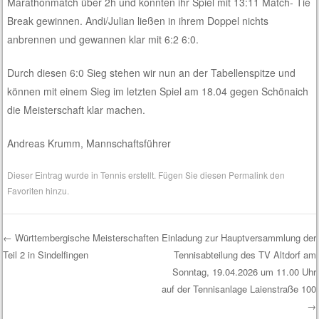
Marathonmatch über 2h und konnten ihr Spiel mit 13:11 Match- Tie
Break gewinnen. Andi/Julian ließen in ihrem Doppel nichts
anbrennen und gewannen klar mit 6:2 6:0.
Durch diesen 6:0 Sieg stehen wir nun an der Tabellenspitze und
können mit einem Sieg im letzten Spiel am 18.04 gegen Schönaich
die Meisterschaft klar machen.
Andreas Krumm, Mannschaftsführer
Dieser Eintrag wurde in
Tennis
erstellt. Fügen Sie diesen
Permalink
den
Favoriten hinzu.
←
Württembergische Meisterschaften
Einladung zur Hauptversammlung der
Teil 2 in Sindelfingen
Tennisabteilung des TV Altdorf am
Post navigation
Sonntag, 19.04.2026 um 11.00 Uhr
auf der Tennisanlage Laienstraße 100
→