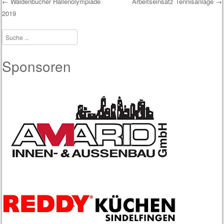
←
Waldenbucher Hallenolympiade
Arbeitseinsatz Tennisanlage
→
2019
Post navigation
Suche
Sponsoren