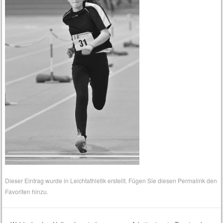
Dieser Eintrag wurde in
Leichtathletik
erstellt. Fügen Sie diesen
Permalink
den
Favoriten hinzu.